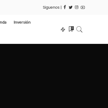
Siguenos |
enda
Inversión
0