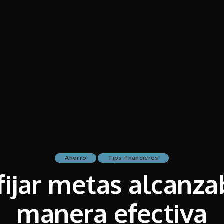
Ahorro
Tips financieros
ijar metas alcanza
manera efectiva