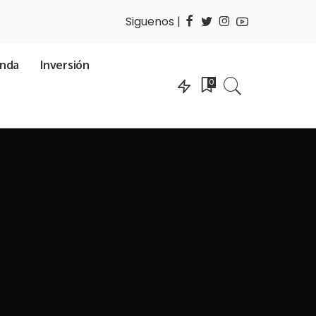
Siguenos |
enda
Inversión
0