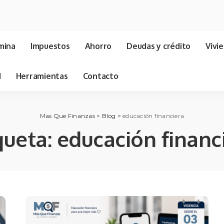
mina
Impuestos
Ahorro
Deudas y crédito
Vivi
d
Herramientas
Contacto
Mas Que Finanzas
>
Blog
>
educación financiera
queta:
educación financ