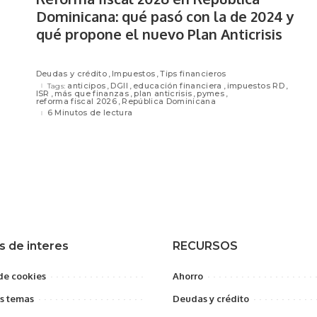
Dominicana: qué pasó con la de 2024 y
qué propone el nuevo Plan Anticrisis
Deudas y crédito
Impuestos
Tips financieros
anticipos
DGII
educación financiera
impuestos RD
Tags:
ISR
más que finanzas
plan anticrisis
pymes
reforma fiscal 2026
República Dominicana
6 Minutos de lectura
s de interes
RECURSOS
 de cookies
Ahorro
s temas
Deudas y crédito