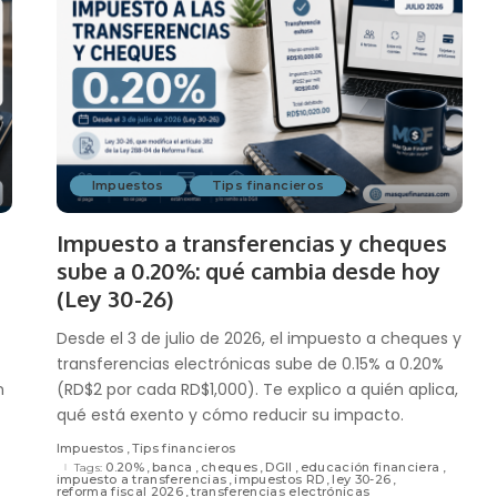
Impuestos
Tips financieros
Impuesto a transferencias y cheques
sube a 0.20%: qué cambia desde hoy
(Ley 30-26)
Desde el 3 de julio de 2026, el impuesto a cheques y
transferencias electrónicas sube de 0.15% a 0.20%
n
(RD$2 por cada RD$1,000). Te explico a quién aplica,
qué está exento y cómo reducir su impacto.
Impuestos
Tips financieros
0.20%
banca
cheques
DGII
educación financiera
Tags:
impuesto a transferencias
impuestos RD
ley 30-26
reforma fiscal 2026
transferencias electrónicas