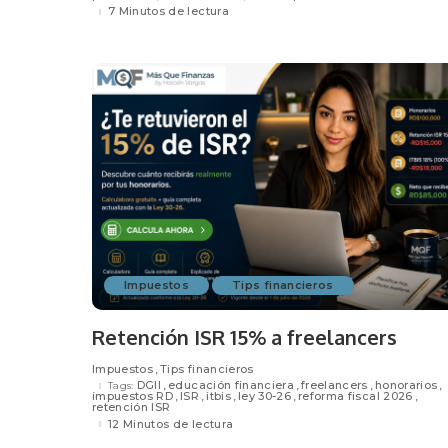
7 Minutos de lectura
Impuestos
Tips financieros
Retención ISR 15% a freelancers
Impuestos
Tips financieros
DGII
educación financiera
freelancers
honorarios
Tags:
impuestos RD
ISR
itbis
ley 30-26
reforma fiscal 2026
retención ISR
12 Minutos de lectura