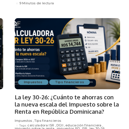
9 Minutos de lectura
Impuestos
Tips financieros
La ley 30-26: ¿Cuánto te ahorras con
la nueva escala del Impuesto sobre la
Renta en República Dominicana?
Impuestos
Tips financieros
calculadora ISR
DGII
educación financiera
Tags:
impuesto sobre la renta
impuestos RD
ISR
ley 30-26