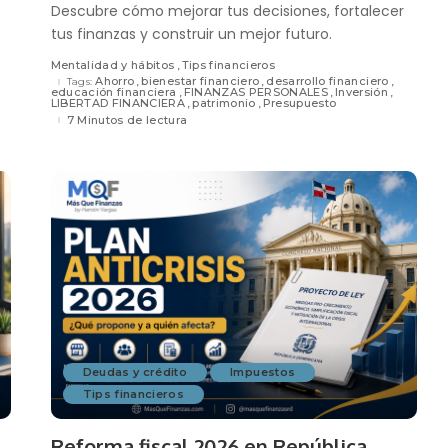
Descubre cómo mejorar tus decisiones, fortalecer
tus finanzas y construir un mejor futuro.
Mentalidad y hábitos
Tips financieros
Ahorro
bienestar financiero
desarrollo financiero
Tags:
educación financiera
FINANZAS PERSONALES
Inversión
LIBERTAD FINANCIERA
patrimonio
Presupuesto
7 Minutos de lectura
Deudas y crédito
Impuestos
Tips financieros
r
Reforma fiscal 2026 en República