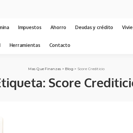
mina
Impuestos
Ahorro
Deudas y crédito
Vivi
d
Herramientas
Contacto
Mas Que Finanzas
>
Blog
>
Score Crediticio
Etiqueta:
Score Creditic