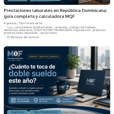
Prestaciones laborales en República Dominicana:
guía completa y calculadora MQF
Ingresos
Tips financieros
calculadora prestaciones
cesantía
código de trabajo
Tags:
derechos laborales
EDUCACIÓN FINANCIERA
liquidación
preaviso
prestaciones laborales
vacaciones
12 Minutos de lectura
Ingresos
Tips financieros