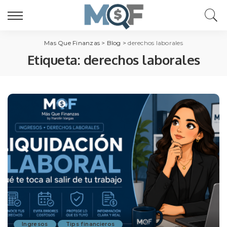
Mas Que Finanzas
>
Blog
>
derechos laborales
Etiqueta:
derechos laborales
Ingresos
Tips financieros